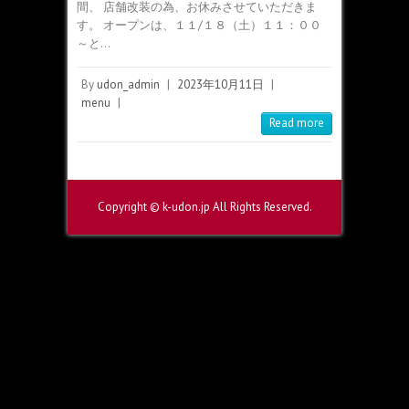
間、 店舗改装の為、お休みさせていただきま
す。 オープンは、１１/１８（土）１１：００
～と…
By
udon_admin
|
2023年10月11日
|
menu
|
Read more
Copyright © k-udon.jp All Rights Reserved.